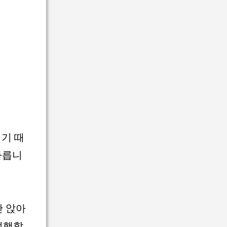
리기 때
빠릅니
간 앉아
여행할