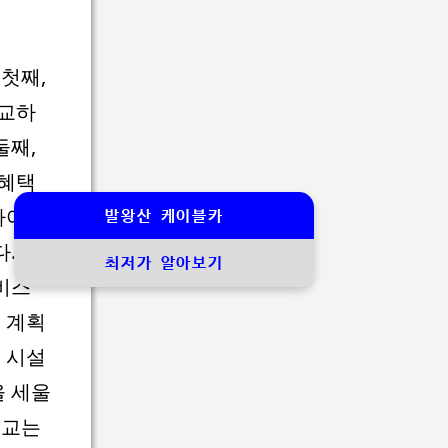
첫째,
비교하
둘째,
 혜택
하여 최
발왕산 케이블카
. 최
최저가 알아보기
비스
 계획
 시설
을 세울
비교는