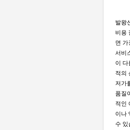
발왕산
비용 
면 가
서비스
이 다
적의 
저가
품질이
적인 
이나 
수 있