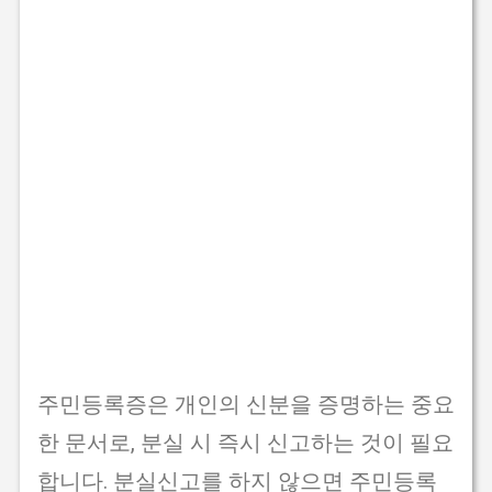
주민등록증은 개인의 신분을 증명하는 중요
한 문서로, 분실 시 즉시 신고하는 것이 필요
합니다. 분실신고를 하지 않으면 주민등록