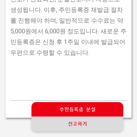
생성됩니다. 이후, 주민등록증 재발급 절차
를 진행해야 하며, 일반적으로 수수료는 약
5,000원에서 6,000원 정도입니다. 새로운 주
민등록증은 신청 후 1주일 이내에 발급되어
우편으로 수령할 수 있습니다.
주민등록증 분실
신고하기