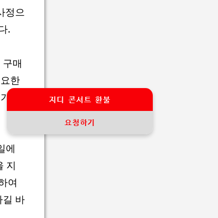
 사정으
다.
 구매
필요한
 기입
지디 콘서트 환불
요청하기
일에
을 지
의하여
하길 바