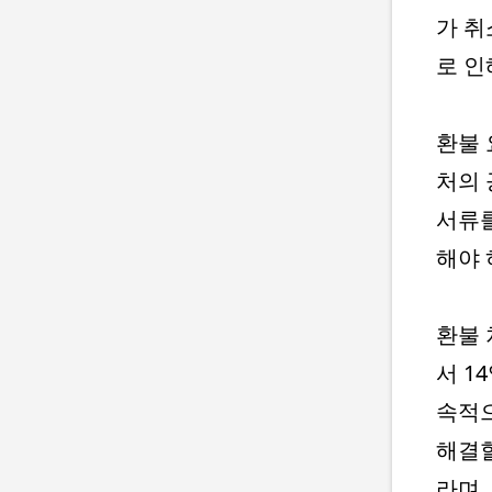
가 취
로 인
환불 
처의 
서류를
해야 
환불 
서 1
속적으
해결할
라며,